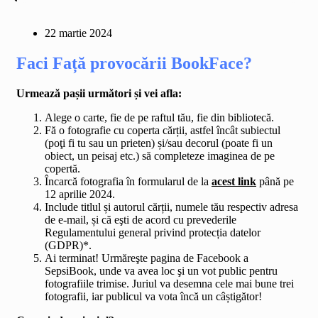
22 martie 2024
Faci Față provocării BookFace?
Urmează pașii următori și vei afla:
Alege o carte, fie de pe raftul tău, fie din bibliotecă.
Fă o fotografie cu coperta cărții, astfel încât subiectul
(poţi fi tu sau un prieten) și/sau decorul (poate fi un
obiect, un peisaj etc.) să completeze imaginea de pe
copertă.
Încarcă fotografia în formularul de la
acest link
până pe
12 aprilie 2024.
Include titlul și autorul cărții, numele tău respectiv adresa
de e-mail, și că eşti de acord cu prevederile
Regulamentului general privind protecția datelor
(GDPR)*.
Ai terminat! Urmăreşte pagina de Facebook a
SepsiBook, unde va avea loc şi un vot public pentru
fotografiile trimise. Juriul va desemna cele mai bune trei
fotografii, iar publicul va vota încă un câștigător!