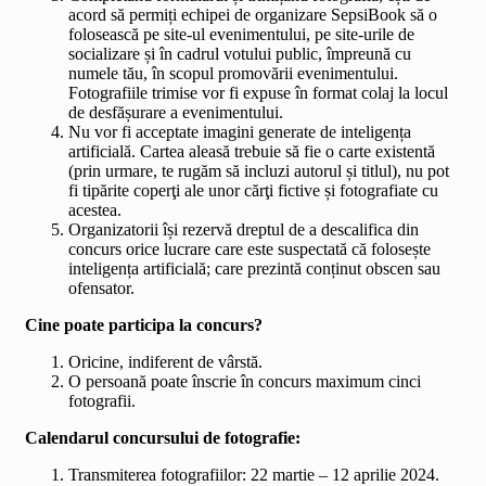
acord să permiți echipei de organizare SepsiBook să o
folosească pe site-ul evenimentului, pe site-urile de
socializare și în cadrul votului public, împreună cu
numele tău, în scopul promovării evenimentului.
Fotografiile trimise vor fi expuse în format colaj la locul
de desfășurare a evenimentului.
Nu vor fi acceptate imagini generate de inteligența
artificială. Cartea aleasă trebuie să fie o carte existentă
(prin urmare, te rugăm să incluzi autorul și titlul), nu pot
fi tipărite coperţi ale unor cărţi fictive și fotografiate cu
acestea.
Organizatorii își rezervă dreptul de a descalifica din
concurs orice lucrare care este suspectată că folosește
inteligența artificială; care prezintă conținut obscen sau
ofensator.
Cine poate participa la concurs?
Oricine, indiferent de vârstă.
O persoană poate înscrie în concurs maximum cinci
fotografii.
Calendarul concursului de fotografie:
Transmiterea fotografiilor: 22 martie – 12 aprilie 2024.