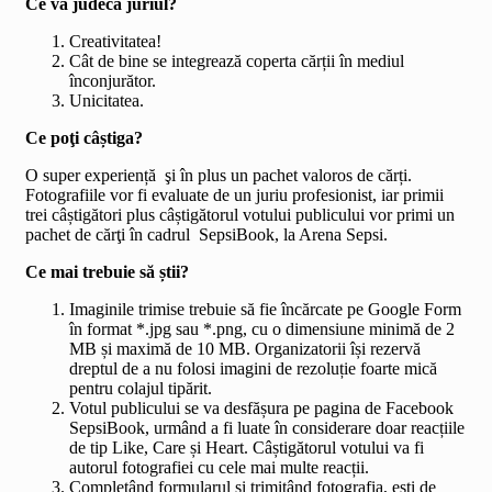
Ce va judeca juriul?
Creativitatea!
Cât de bine se integrează coperta cărții în mediul
înconjurător.
Unicitatea.
Ce poţi câștiga?
O super experiență şi în plus un pachet valoros de cărți.
Fotografiile vor fi evaluate de un juriu profesionist, iar primii
trei câștigători plus câștigătorul votului publicului vor primi un
pachet de cărţi în cadrul SepsiBook, la Arena Sepsi.
Ce mai trebuie să știi?
Imaginile trimise trebuie să fie încărcate pe Google Form
în format *.jpg sau *.png, cu o dimensiune minimă de 2
MB și maximă de 10 MB. Organizatorii își rezervă
dreptul de a nu folosi imagini de rezoluție foarte mică
pentru colajul tipărit.
Votul publicului se va desfășura pe pagina de Facebook
SepsiBook, urmând a fi luate în considerare doar reacțiile
de tip Like, Care și Heart. Câștigătorul votului va fi
autorul fotografiei cu cele mai multe reacții.
Completând formularul și trimițând fotografia, ești de