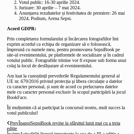
Votul public: 16-30 aprilie 2024.
Jurizare: 30 aprilie – 7 mai 2024.
Anunțarea rezultatelor și festivitatea de premiere: 26 mai
2024, Podium, Arena Sepsi.
Acord GDPR:
Prin completarea formularului și încărcarea fotografiilor îmi
exprim acordul ca echipa de organizare să o folosească,
împreună cu numele meu, pentru promovarea SepsiBook pe
site-ul evenimentului, pe platformele de socializare și în cadrul
votului public. Fotografiile trimise vor fi expuse sub forma unui
colaj la locul de desfășurare al evenimentului.
Am luat la cunoștință prevederile Regulamentului general al
UE nr. 679/2016 privind protecția şi libera circulație a datelor
cu caracter personal, și sunt de acord cu prelucrarea datelor
mele cu caracter personal exclusiv în scopul participării la jocul
BookFace.
Îți mulțumim că ai participat la concursul nostru, mult succes la
votul publicului!
Prev
Înapoi
SepsiBook revine la sfârşitul lunii mai cu a treia
ediţie
Înainte
Actualități livrești importante la cea de-a III-a ediție a