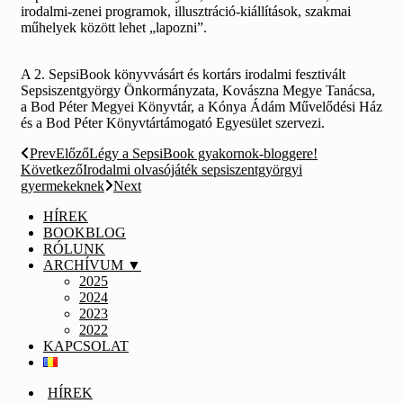
irodalmi-zenei programok, illusztráció-kiállítások, szakmai
műhelyek között lehet „lapozni”.
A 2. SepsiBook könyvvásárt és kortárs irodalmi fesztivált
Sepsiszentgyörgy Önkormányzata, Kovászna Megye Tanácsa,
a Bod Péter Megyei Könyvtár, a Kónya Ádám Művelődési Ház
és a Bod Péter Könyvtártámogató Egyesület szervezi.
Prev
Előző
Légy a SepsiBook gyakornok-bloggere!
Következő
Irodalmi olvasójáték sepsiszentgyörgyi
gyermekeknek
Next
HÍREK
BOOKBLOG
RÓLUNK
ARCHÍVUM ▼
2025
2024
2023
2022
KAPCSOLAT
HÍREK