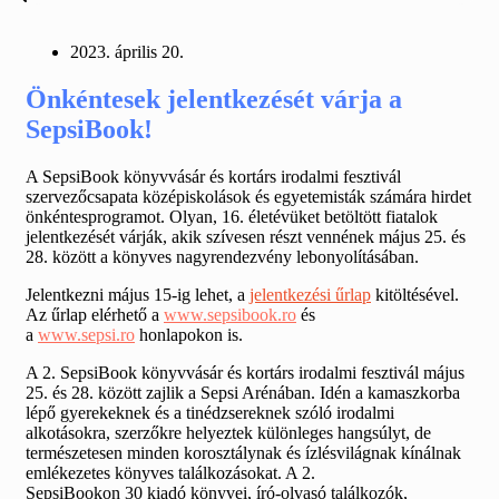
2023. április 20.
Önkéntesek jelentkezését várja a
SepsiBook!
A SepsiBook könyvvásár és kortárs irodalmi fesztivál
szervezőcsapata középiskolások és egyetemisták számára hirdet
önkéntesprogramot. Olyan, 16. életévüket betöltött fiatalok
jelentkezését várják, akik szívesen részt vennének május 25. és
28. között a könyves nagyrendezvény lebonyolításában.
Jelentkezni május 15-ig lehet,
a
jelentkezési űrlap
kitöltésével.
Az űrlap elérhető a
www.sepsibook.ro
és
a
www.sepsi.ro
honlapokon is.
A 2. SepsiBook könyvvásár és kortárs irodalmi fesztivál május
25. és 28. között zajlik a Sepsi Arénában. Idén a kamaszkorba
lépő gyerekeknek és a tinédzsereknek szóló irodalmi
alkotásokra, szerzőkre helyeztek különleges hangsúlyt, de
természetesen minden korosztálynak és ízlésvilágnak kínálnak
emlékezetes könyves találkozásokat. A 2.
SepsiBookon 30 kiadó könyvei, író-olvasó találkozók,